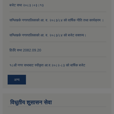
बजेट सभा २०८३।०३।१३
सन्धिखर्क नगरपालिकाको आ. व. २०८३/८४ काे वार्षिक नीति तथा कार्यक्रम ।
सन्धिखर्क नगरपालिकाको आ. व. २०८३/८४ काे बजेट वक्तव्य।
हिउँदे सभा 2082.09.20
१८‍औ नगर सभाबाट स्वीकृत आ.व.२०८२-८३ को बार्षिक बजेट
अन्य
विधुतीय शुसासन सेवा