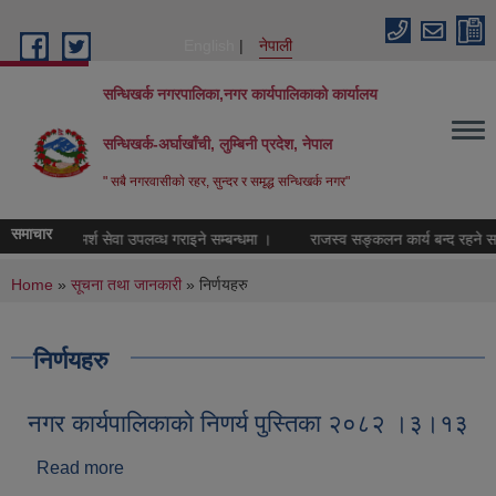
Skip to main content
English
नेपाली
सन्धिखर्क नगरपालिका,नगर कार्यपालिकाको कार्यालय
सन्धिखर्क-अर्घाखाँची, लुम्बिनी प्रदेश, नेपाल
" सबै नगरवासीकाे रहर, सुन्दर र समृद्ध सन्धिखर्क नगर"
समाचार
ामाजिक परामर्श सेवा उपलव्ध गराइने सम्बन्धमा ।
राजस्व सङ्कलन कार्य बन्द रहने सम्बन
You are here
Home
»
सूचना तथा जानकारी
» निर्णयहरु
निर्णयहरु
नगर कार्यपालिकाकाे निणर्य पुस्तिका २०८२ ।३।१३
Read more
about नगर कार्यपालिकाकाे निणर्य पुस्तिका २०८२ ।३।१३