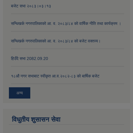
बजेट सभा २०८३।०३।१३
सन्धिखर्क नगरपालिकाको आ. व. २०८३/८४ काे वार्षिक नीति तथा कार्यक्रम ।
सन्धिखर्क नगरपालिकाको आ. व. २०८३/८४ काे बजेट वक्तव्य।
हिउँदे सभा 2082.09.20
१८‍औ नगर सभाबाट स्वीकृत आ.व.२०८२-८३ को बार्षिक बजेट
अन्य
विधुतीय शुसासन सेवा