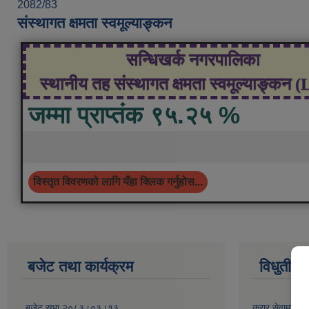
2082/83
संस्थागत क्षमता स्वमूल्याङ्कन
सन्धिखर्क नगरपालिका
स्थानीय तह संस्थागत क्षमता स्वमूल्याङ्कन 
जम्मा प्राप्तंक ९५.२५ %
विस्तृत विवरणको लागि यँहा क्लिक गर्नुहोस...
बजेट तथा कार्यक्रम
विधुतीय 
बजेट सभा २०८३।०३।१३
करार सेवामा कर्म