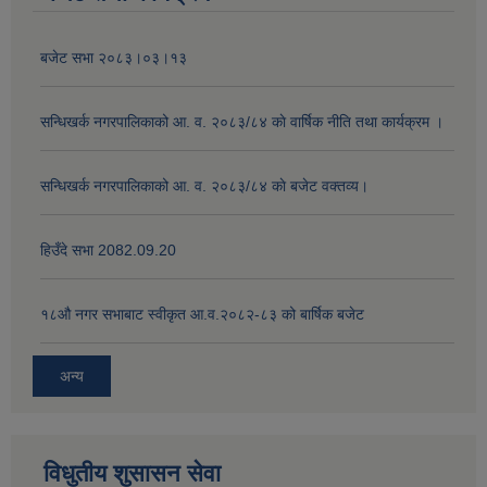
बजेट सभा २०८३।०३।१३
सन्धिखर्क नगरपालिकाको आ. व. २०८३/८४ काे वार्षिक नीति तथा कार्यक्रम ।
सन्धिखर्क नगरपालिकाको आ. व. २०८३/८४ काे बजेट वक्तव्य।
हिउँदे सभा 2082.09.20
१८‍औ नगर सभाबाट स्वीकृत आ.व.२०८२-८३ को बार्षिक बजेट
अन्य
विधुतीय शुसासन सेवा