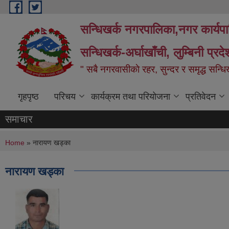
Skip to main content
सन्धिखर्क नगरपालिका,नगर कार्यप
सन्धिखर्क-अर्घाखाँची, लुम्बिनी प्रद
" सबै नगरवासीकाे रहर, सुन्दर र समृद्ध सन्ध
गृहपृष्ठ
परिचय
कार्यक्रम तथा परियोजना
प्रतिवेदन
समाचार
You are here
Home
» नारायण खड्का
नारायण खड्का