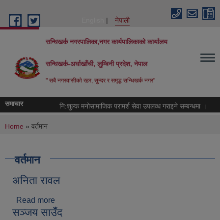
Skip to main content
English
नेपाली
सन्धिखर्क नगरपालिका,नगर कार्यपालिकाको कार्यालय
सन्धिखर्क-अर्घाखाँची, लुम्बिनी प्रदेश, नेपाल
" सबै नगरवासीकाे रहर, सुन्दर र समृद्ध सन्धिखर्क नगर"
समाचार
नि:शुल्क मनोसामाजिक परामर्श सेवा उपलव्ध गराइने सम्बन्धमा ।
You are here
Home
» वर्तमान
वर्तमान
अनिता रावल
Read more
about अनिता रावल
सञ्जय साउँद