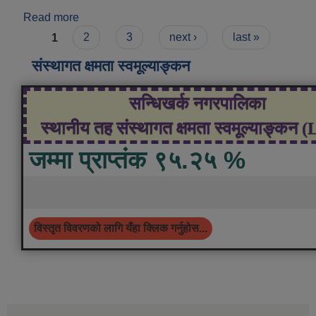
Read more
about सञ्जय साउँद
Pages
1
2
3
next ›
last »
संस्थागत क्षमता स्वमूल्याङ्कन
सन्धिखर्क नगरपालिका
स्थानीय तह संस्थागत क्षमता स्वमूल्याङ्कन 
जम्मा प्राप्तंक ९५.२५ %
विस्तृत विवरणको लागि यँहा क्लिक गर्नुहोस...