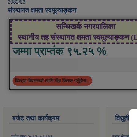
2082/83
संस्थागत क्षमता स्वमूल्याङ्कन
सन्धिखर्क नगरपालिका
स्थानीय तह संस्थागत क्षमता स्वमूल्याङ्कन 
जम्मा प्राप्तंक ९५.२५ %
विस्तृत विवरणको लागि यँहा क्लिक गर्नुहोस...
बजेट तथा कार्यक्रम
विधुतीय 
बजेट सभा २०८३।०३।१३
करार सेवामा कर्म