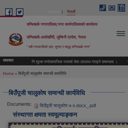
Skip to main content
English
नेपाली
सन्धिखर्क नगरपालिका,नगर कार्यपालिकाको कार्यालय
सन्धिखर्क-अर्घाखाँची, लुम्बिनी प्रदेश, नेपाल
" सबै नगरवासीकाे रहर, सुन्दर र समृद्ध सन्धिखर्क नगर"
समाचार
नि:शुल्क मनोसामाजिक परामर्श सेवा उपलव्ध गराइने सम्बन्धमा ।
रा
You are here
Home
» बिउँपूजी चालुकोष सम्वन्धी कार्यविधि
बिउँपूजी चालुकोष सम्वन्धी कार्यविधि
Documents:
बिउँपूजी चालुकोष ७-४.docx_.pdf
संस्थागत क्षमता स्वमूल्याङ्कन