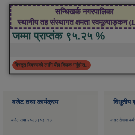
सन्धिखर्क नगरपालिका
स्थानीय तह संस्थागत क्षमता स्वमूल्याङ्कन 
जम्मा प्राप्तंक ९५.२५ %
विस्तृत विवरणको लागि यँहा क्लिक गर्नुहोस...
बजेट तथा कार्यक्रम
विधुतीय 
बजेट सभा २०८३।०३।१३
करार सेवामा कर्म