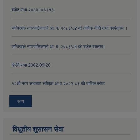
बजेट सभा २०८३।०३।१३
सन्धिखर्क नगरपालिकाको आ. व. २०८३/८४ काे वार्षिक नीति तथा कार्यक्रम ।
सन्धिखर्क नगरपालिकाको आ. व. २०८३/८४ काे बजेट वक्तव्य।
हिउँदे सभा 2082.09.20
१८‍औ नगर सभाबाट स्वीकृत आ.व.२०८२-८३ को बार्षिक बजेट
अन्य
विधुतीय शुसासन सेवा