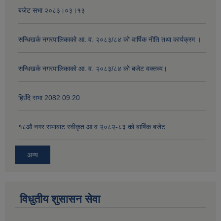
बजेट सभा २०८३।०३।१३
सन्धिखर्क नगरपालिकाको आ. व. २०८३/८४ काे वार्षिक नीति तथा कार्यक्रम ।
सन्धिखर्क नगरपालिकाको आ. व. २०८३/८४ काे बजेट वक्तव्य।
हिउँदे सभा 2082.09.20
१८‍औ नगर सभाबाट स्वीकृत आ.व.२०८२-८३ को बार्षिक बजेट
अन्य
विधुतीय शुसासन सेवा