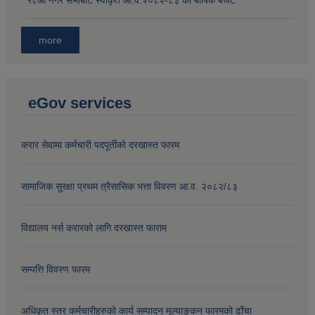
१८‍औ नगर सभाबाट स्वीकृत आ.व.२०८२-८३ को बार्षिक बजेट
more
eGov services
करार सेवामा कर्मचारी पदपूर्तीको दरखास्त फारम
सामाजिक सुरक्षा प्रथम त्रैसासिक भत्ता विवरण आ.व. २०८२/८३
विद्यालय नर्स करारको लागि दरखास्त फाराम
सम्पत्ति विवरण फारम
अधिकृत स्तर कर्मचारीहरुको कार्य सम्पादन मूल्याङ्कन फारमको ढाँचा