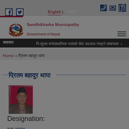
Skip to main content
English
नेपाली
Sandhikharka Municipality
Government of Nepal
समाचार
नि:शुल्क मनोसामाजिक परामर्श सेवा उपलव्ध गराइने सम्बन्धमा ।
You are here
Home
» प्रितम बहादुर थापा
प्रितम बहादुर थापा
Designation: