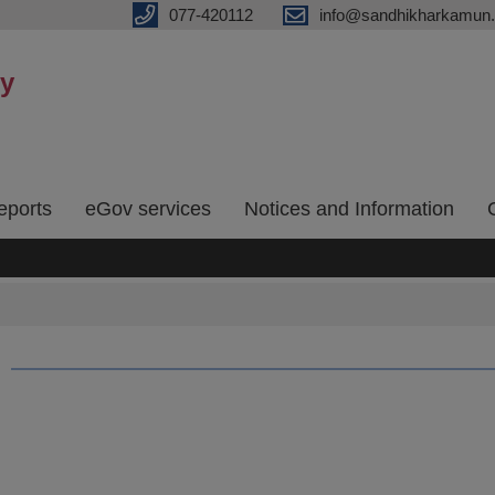
077-420112
info@sandhikharkamun.
ty
eports
eGov services
Notices and Information