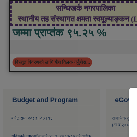
सन्धिखर्क नगरपालिका
स्थानीय तह संस्थागत क्षमता स्वमूल्याङ्कन 
जम्मा प्राप्तंक ९५.२५ %
विस्तृत विवरणको लागि यँहा क्लिक गर्नुहोस...
Budget and Program
eGov s
बजेट सभा २०८३।०३।१३
सामाजिक सुरक्षा 
(आ.व २०८०/०८१ 
सन्धिखर्क नगरपालिकाको आ. व. २०८३/८४ काे वार्षिक