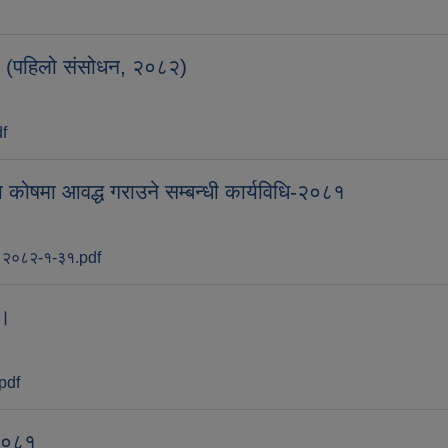
७९ (पहिलो संसोधन, २०८२)
df
 कोषमा आवद्ध गराउने सम्बन्धी कार्यविधि-२०८१
नल २०८२-१-३१.pdf
 ।
.pdf
 २०८१