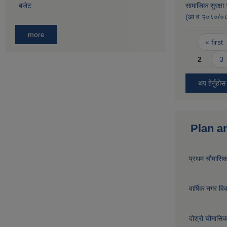
बजेट
सामाजिक सुरक्षा 
(आ.व २०८०/०८१ 
more
Pages
« first
2
3
थप हेर्नुहोस
Plan a
प्रथम चौमासिक
वार्षिक नगर 
दोश्रो चौमासिक