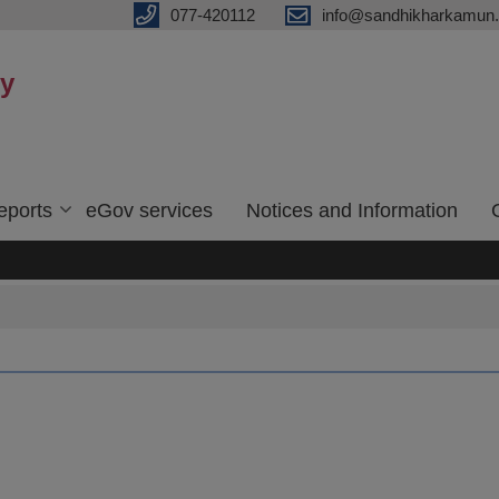
077-420112
info@sandhikharkamun.
ty
eports
eGov services
Notices and Information