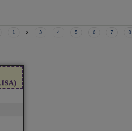
1
2
3
4
5
6
7
8
(LISA)