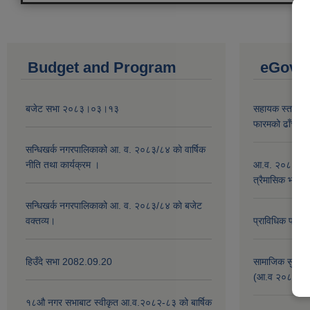
Budget and Program
eGov s
बजेट सभा २०८३।०३।१३
सहायक स्तर कर्म
फारमको ढाँचा
सन्धिखर्क नगरपालिकाको आ. व. २०८३/८४ काे वार्षिक
नीति तथा कार्यक्रम ।
आ.व. २०८०।८१ क
त्रैमासिक भत्ता
सन्धिखर्क नगरपालिकाको आ. व. २०८३/८४ काे बजेट
वक्तव्य।
प्राविधिक प्रतिव
हिउँदे सभा 2082.09.20
सामाजिक सुरक्षा 
(आ.व २०८०/०८१
१८‍औ नगर सभाबाट स्वीकृत आ.व.२०८२-८३ को बार्षिक